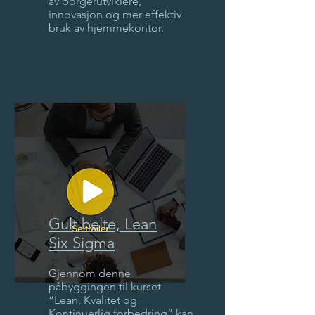
av borgerutviklere,
innovasjon og mer effektiv
bruk av hjemmekontor.
Gult belte, Lean
Six Sigma
Gjennom denne
påbyggingen til kurset
“Lean, Kvalitet og
Kontinuerlig forbedring” kan