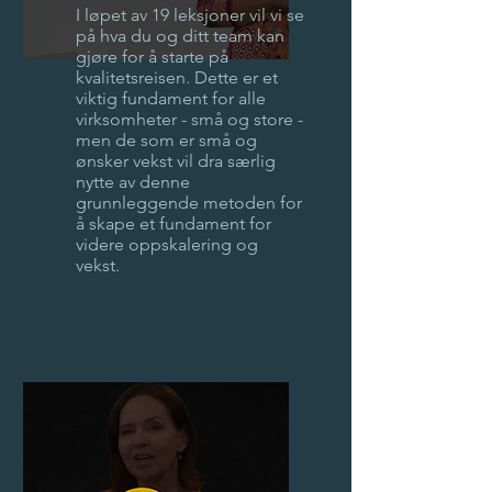
I løpet av 19 leksjoner vil vi se
på hva du og ditt team kan
gjøre for å starte på
kvalitetsreisen. Dette er et
viktig fundament for alle
virksomheter - små og store -
men de som er små og
ønsker vekst vil dra særlig
nytte av denne
grunnleggende metoden for
å skape et fundament for
videre oppskalering og
vekst.