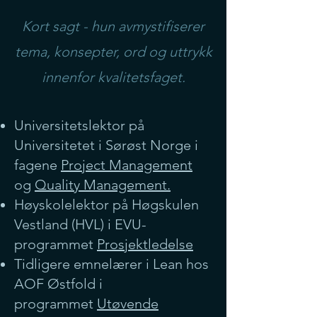
Kort sagt - hun avmystifiserer
tema, konsepter, ord og uttrykk
innenfor kvalitetsfaget.
Universitetslektor på
Universitetet i Sørøst Norge i
fagene
Project Management
og
Quality Management.
Høyskolelektor på Høgskulen
Vestland (HVL) i EVU-
programmet
Prosjektledelse
Tidligere emnelærer i Lean hos
AOF Østfold i
programmet
Utøvende