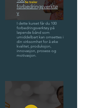
forbedringsverktø
y
I dette kurset får du 100
forbedringsverktøy på
løpende bånd som
umiddelbart kan omsettes i
din virksomhet for å øke
kvalitet, produksjon,
innovasjon, prosess og
motivasjon.