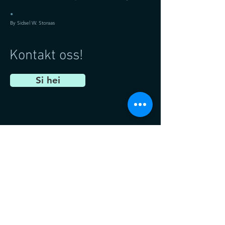
.
By Sidsel W. Storaas
Kontakt oss!
Si hei
Informasjon
+47 9478 9479