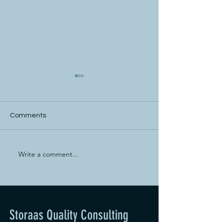
Comments
Write a comment...
Julekalender | 23.
Julekalender | 22
desember
desember
Storaas Quality Consulting