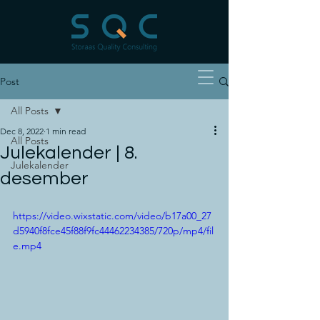
Post
All Posts
Dec 8, 2022
1 min read
All Posts
Julekalender | 8.
Julekalender
desember
https://video.wixstatic.com/video/b17a00_27
d5940f8fce45f88f9fc44462234385/720p/mp4/fil
e.mp4