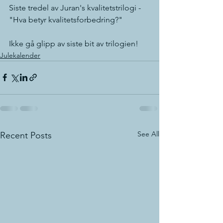
Siste tredel av Juran's kvalitetstrilogi - 
"Hva betyr kvalitetsforbedring?"
Ikke gå glipp av siste bit av trilogien!
Julekalender
See All
Recent Posts